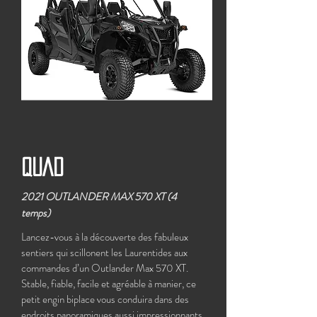
QUAD
2021 OUTLANDER MAX 570 XT (4
temps)
Lancez-vous à la découverte des fabuleux
sentiers qui scillonent les Laurentides aux
commandes d’un Outlander Max 570 XT.
Stable, fiable, facile et agréable à manier, ce
petit engin biplace vous conduira dans des
endroits panoramiques aussi impressionnants