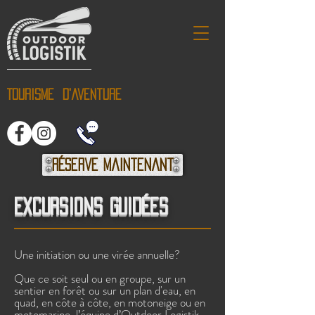
Tourisme d'aventure
Réserve maintenant
EXCURSIONS GUIDÉES
Une initiation ou une virée annuelle?
Que ce soit seul ou en groupe, sur un
sentier en forêt ou sur un plan d'eau, en
quad, en côte à côte, en motoneige ou en
motomarine, l’équipe d’Outdoor Logistik