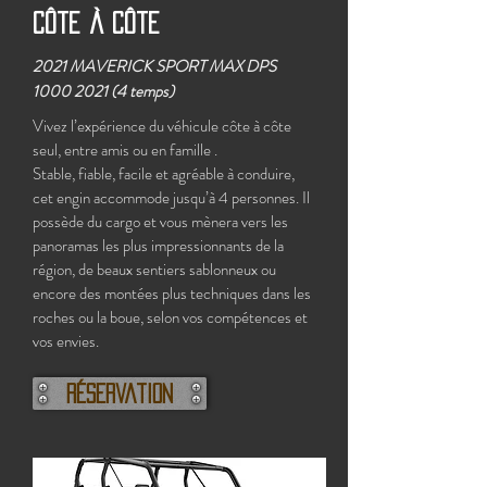
Côte à Côte
2021 MAVERICK SPORT MAX DPS
1000 2021
(4 temps)
Vivez l’expérience du véhicule côte à côte
seul, entre amis ou en famille .
Stable, fiable, facile et agréable à conduire,
cet engin accommode jusqu’à 4 personnes. Il
possède du cargo et vous mènera vers les
panoramas les plus impressionnants de la
région, de beaux sentiers sablonneux ou
encore des montées plus techniques dans les
roches ou la boue, selon vos compétences et
vos envies.
Réservation