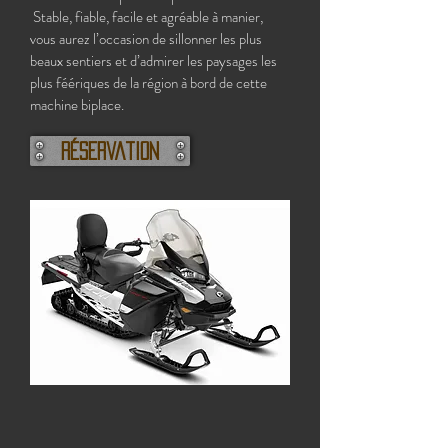
Stable, fiable, facile et agréable à manier,
vous aurez l’occasion de sillonner les plus
beaux sentiers et d’admirer les paysages les
plus féériques de la région à bord de cette
machine biplace.
Réservation