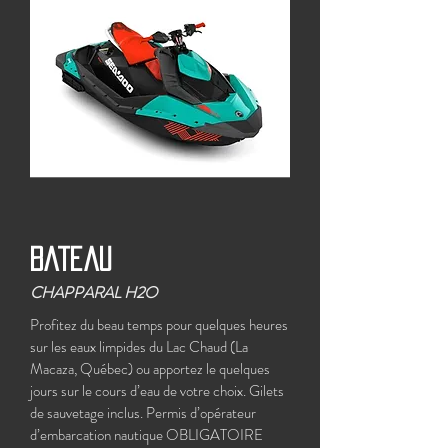
Bateau
CHAPPARAL H2O
Profitez du beau temps pour quelques heures
sur les eaux limpides du Lac Chaud (La
Macaza, Québec) ou apportez le quelques
jours sur le cours d’eau de votre choix. Gilets
de sauvetage inclus. Permis d’opérateur
d’embarcation nautique OBLIGATOIRE