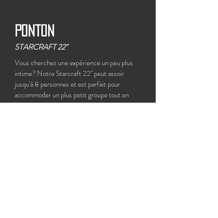
Ponton
STARCRAFT 22"
Vous cherchez une expérience un peu plus
intime? Notre Starcraft 22" peut assoir
jusqu'à 8 personnes et est parfait pour
accommoder un plus petit groupe tout en
offrant autant de confort.
Capitaine et vestes de flottaisons fournis.
Appelez-nous