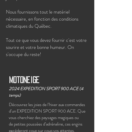
Nous fournissons tout le matériel
nécessaire, en fonction des conditions
climatiques du Québec.
Tout ce que vous devez fournir c'est votre
sourire et votre bonne humeur. On
s'occupe du reste!
Motoneige
2024 EXPEDITION SPORT 900 ACE
(4
temps)
Découvrez les joies de l’hiver aux commandes
d’un EXPEDITION SPORT 900 ACE. Que
vous cherchiez des paysages magiques ou
de petites poussées d’adrénaline, ces engins
excéderont coup sur coup vos attentes.