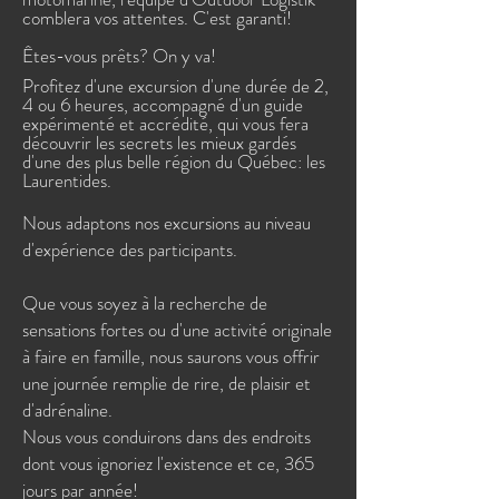
comblera vos attentes. C'est garanti!
Êtes-vous prêts? On y va!
Profitez d'une excursion d'une durée de 2,
4 ou 6 heures, accompagné d'un guide
expérimenté et accrédité, qui vous fera
découvrir les secrets les mieux gardés
d'une des plus belle région du Québec: les
Laurentides.
Nous adaptons nos excursions au niveau
d'expérience des participants.
Que vous soyez à la recherche de
sensations fortes ou d'une activité originale
à faire en famille, nous saurons vous offrir
une journée remplie de rire, de plaisir et
d'adrénaline.
Nous vous conduirons dans des endroits
dont vous ignoriez l'existence et ce, 365
jours par année!