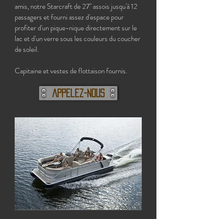
amis, notre Starcraft de 27" assois jusqu'à 12
passagers et fourni assez d'espace pour
profiter d'un pique-nique directement sur le
lac et d'un verre sous les couleurs du coucher
de soleil.
Capitaine et vestes de flottaison fournis.
Appelez-nous