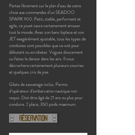
Partez librement sur le plan d’eau de votre
choix aux commandes d’un SEADOO
SPARK 900. Petit, stable, performant et
agile, ce jouet saura certainement amuser
tout le monde. Avec son banc biplace et son
JET exagérément ajustable, tous les types de
conduites sont possibles que ce soit pour
débutant ou acrobates Voguez doucement
ou faites le danser dans les airs. Il vous
décrochera certainement plusieurs sourires
et quelques cris de joie.
Gilets de sauvetage inclus. Permis
d’opérateur d’embarcation nautique non
requis.
Doit être âgé de 21 ans ou plus pour
conduire. 2 place, 350 poids maximum.
RÉSERVATION