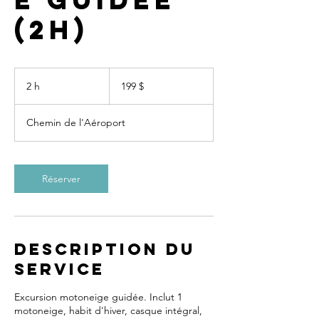
e guidée
(2h)
199 dollars
canadiens
2 h
2
199 $
h
Chemin de l'Aéroport
Réserver
Description du
service
Excursion motoneige guidée. Inclut 1
motoneige, habit d'hiver, casque intégral,